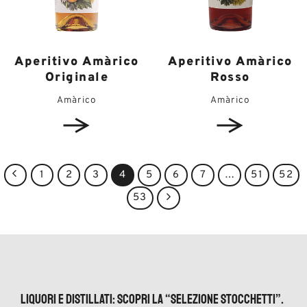
Aperitivo Amàrico
Aperitivo Amàrico
Originale
Rosso
Amàrico
Amàrico
1
2
3
4
5
6
7
…
51
52
53
Liquori e distillati: scopri la “Selezione Stocchetti”.