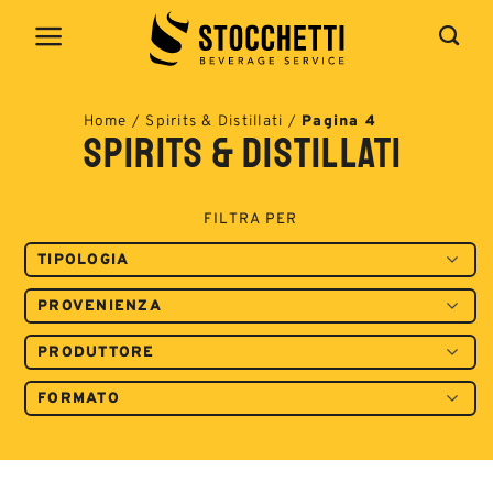
Salta
ai
contenuti
Home
/
Spirits & Distillati
/
Pagina 4
Spirits & Distillati
FILTRA PER
TIPOLOGIA
PROVENIENZA
PRODUTTORE
FORMATO