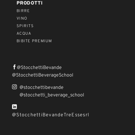
PRODOTTI
BIRRE
VINO
SPIRITS
ACQUA
BIBITE PREMIUM
@StocchettiBevande
@StocchettiBeverageSchool
@stocchettibevande
@stocchetti_beverage_school
@StocchettiBevandeTreEssesrl