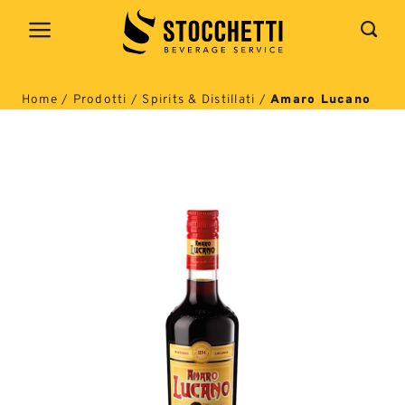
Salta
ai
contenuti
Home
/
Prodotti
/
Spirits & Distillati
/
Amaro Lucano