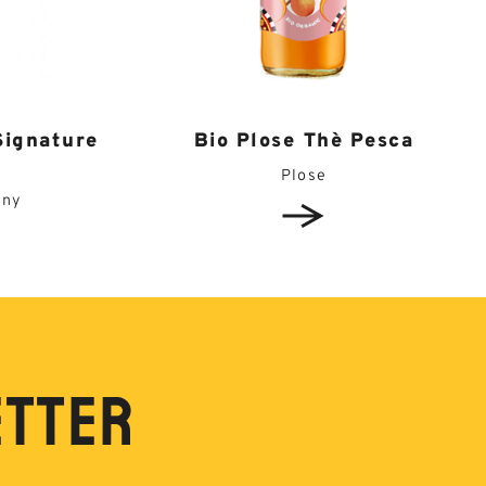
Signature
Bio Plose Thè Pesca
Plose
any
ETTER