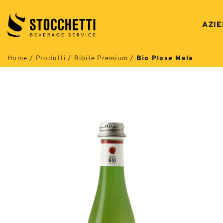
Salta
ai
AZI
contenuti
Home
/
Prodotti
/
Bibite Premium
/
Bio Plose Mela