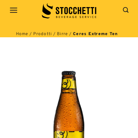
Salta
ai
contenuti
Home
/
Prodotti
/
Birre
/
Ceres Extreme Ten