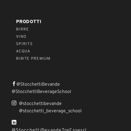
PRODOTTI
BIRRE
VINO
SPIRITS
ACQUA
BIBITE PREMIUM
@StocchettiBevande
@StocchettiBeverageSchool
@stocchettibevande
@stocchetti_beverage_school
@StocchettiBevandeTreEssesrl