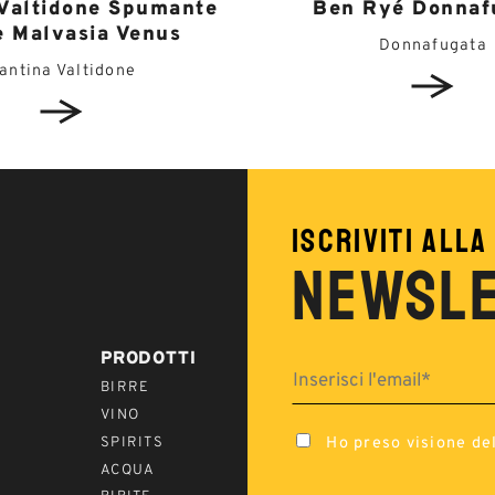
 Valtidone Spumante
Ben Ryé Donnaf
e Malvasia Venus
Donnafugata
antina Valtidone
ISCRIVITI ALLA
NEWSL
PRODOTTI
BIRRE
VINO
Ho preso visione del
SPIRITS
ACQUA