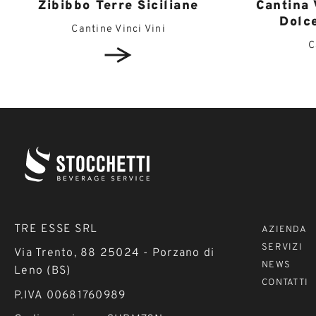
Cantina
Zibibbo Terre Siciliane
Dolc
Cantine Vinci Vini
C
TRE ESSE SRL
AZIENDA
SERVIZI
Via Trento, 88 25024 - Porzano di
NEWS
Leno (BS)
CONTATTI
P.IVA 00681760989