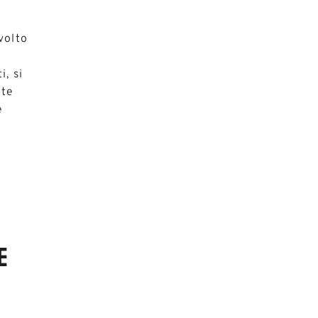
volto
i, si
ote
e
E