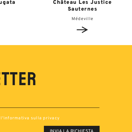
Château Les Justice
ugata
Sauternes
Médeville
ETTER
l'
informativa sulla privacy