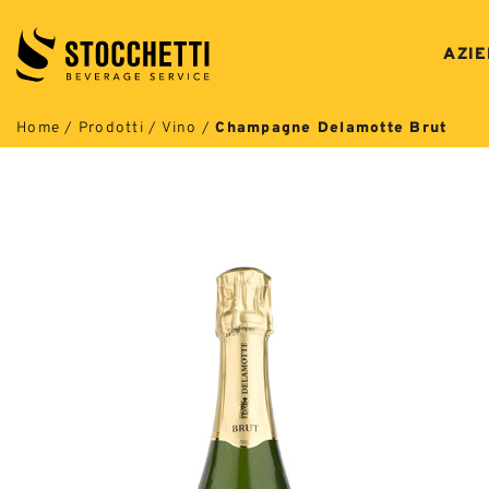
Salta
ai
AZI
contenuti
Home
/
Prodotti
/
Vino
/
Champagne Delamotte Brut