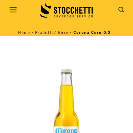
Salta
ai
contenuti
Home
/
Prodotti
/
Birre
/
Corona Cero 0.0