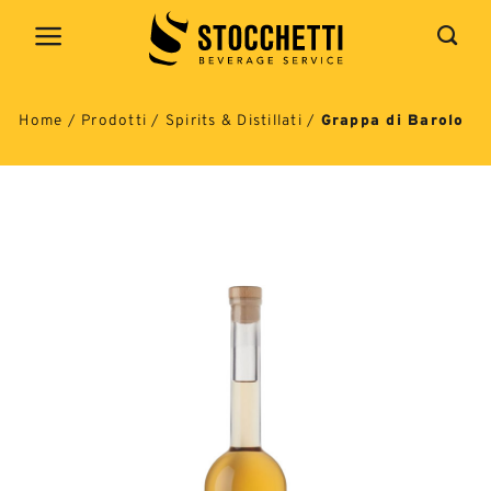
Salta
ai
contenuti
Home
/
Prodotti
/
Spirits & Distillati
/
Grappa di Barolo