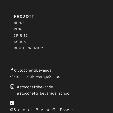
PRODOTTI
BIRRE
VINO
SPIRITS
ACQUA
BIBITE PREMIUM
@StocchettiBevande
@StocchettiBeverageSchool
@stocchettibevande
@stocchetti_beverage_school
@StocchettiBevandeTreEssesrl