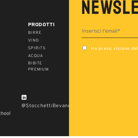
NEWSL
PRODOTTI
BIRRE
VINO
Ho preso visione del
SPIRITS
ACQUA
BIBITE
PREMIUM
@StocchettiBevandeTreEssesrl
chool