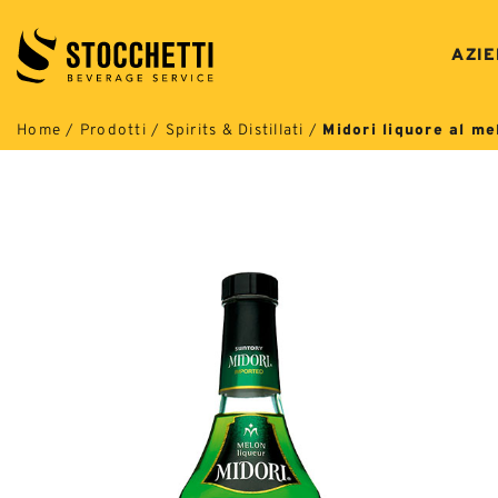
Salta
ai
AZI
contenuti
Home
/
Prodotti
/
Spirits & Distillati
/
Midori liquore al me