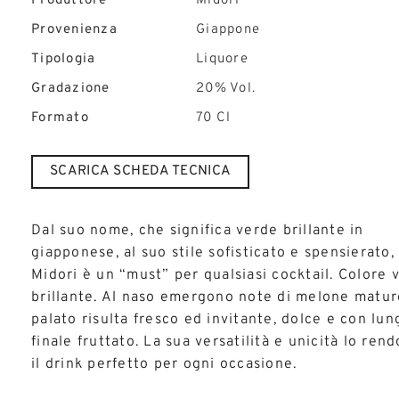
Produttore
Midori
Provenienza
Giappone
Tipologia
Liquore
Gradazione
20% Vol.
Formato
70 Cl
SCARICA SCHEDA TECNICA
Dal suo nome, che significa verde brillante in
giapponese, al suo stile sofisticato e spensierato,
Midori è un “must” per qualsiasi cocktail. Colore 
brillante. Al naso emergono note di melone matur
palato risulta fresco ed invitante, dolce e con lun
finale fruttato. La sua versatilità e unicità lo ren
il drink perfetto per ogni occasione.