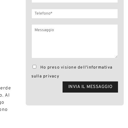
Ho preso visione dell'
informativa
sulla privacy
verde
o. Al
go
dono