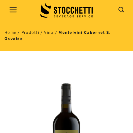
Salta
ai
contenuti
Home
/
Prodotti
/
Vino
/
Montelvini Cabernet S.
Osvaldo