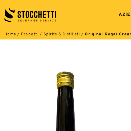
Salta
ai
AZI
contenuti
Home
/
Prodotti
/
Spirits & Distillati
/
Original Regal Crea