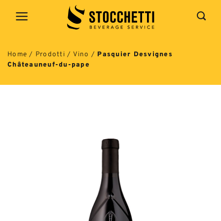
Salta
ai
contenuti
Home
/
Prodotti
/
Vino
/
Pasquier Desvignes
Châteauneuf-du-pape