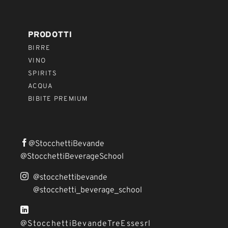
PRODOTTI
BIRRE
VINO
SPIRITS
ACQUA
BIBITE PREMIUM
@StocchettiBevande
@StocchettiBeverageSchool
@stocchettibevande
@stocchetti_beverage_school
@StocchettiBevandeTreEssesrl