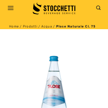
Salta
ai
contenuti
Home
/
Prodotti
/
Acqua
/
Plose Naturale Cl. 75