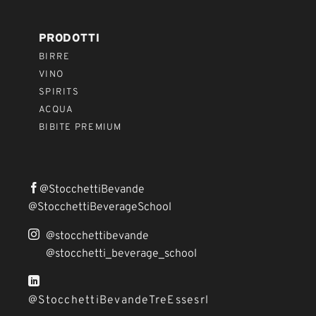
PRODOTTI
BIRRE
VINO
SPIRITS
ACQUA
BIBITE PREMIUM
@StocchettiBevande
@StocchettiBeverageSchool
@stocchettibevande
@stocchetti_beverage_school
@StocchettiBevandeTreEssesrl