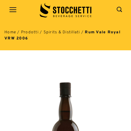
Salta
ai
contenuti
Home
/
Prodotti
/
Spirits & Distillati
/
Rum Vale Royal
VRW 2006