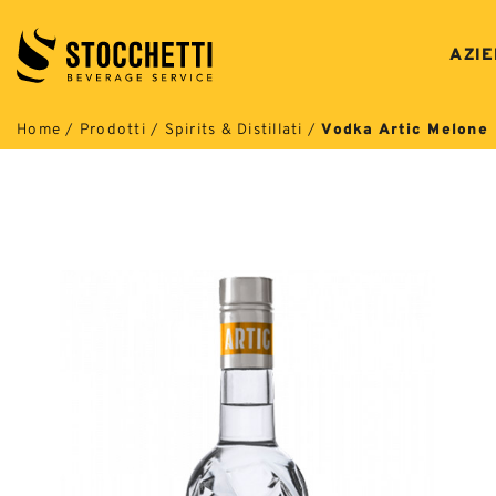
Salta
ai
AZI
contenuti
Home
/
Prodotti
/
Spirits & Distillati
/
Vodka Artic Melone