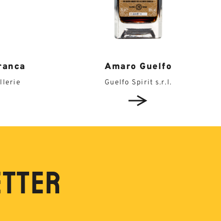
ranca
Amaro Guelfo
llerie
Guelfo Spirit s.r.l.
ETTER