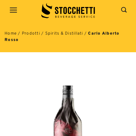
Salta
ai
contenuti
Home
/
Prodotti
/
Spirits & Distillati
/
Carlo Alberto
Rosso