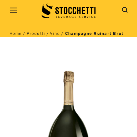
Salta
ai
contenuti
Home
/
Prodotti
/
Vino
/
Champagne Ruinart Brut