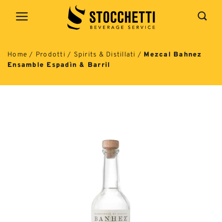
Salta
ai
contenuti
Home
/
Prodotti
/
Spirits & Distillati
/
Mezcal Bahnez
Ensamble Espadìn & Barril