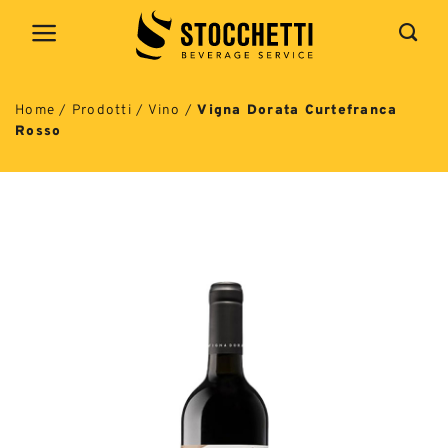
Salta
ai
contenuti
Home
/
Prodotti
/
Vino
/
Vigna Dorata Curtefranca
Rosso